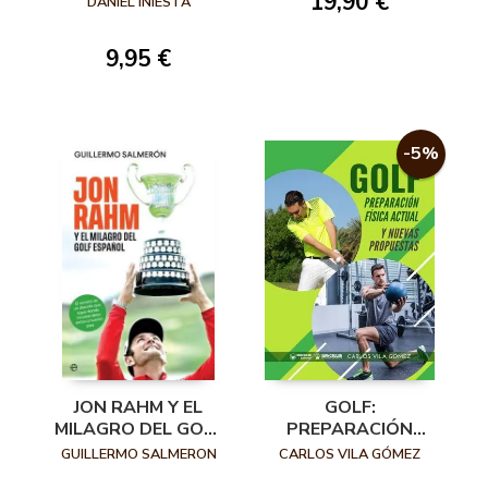
19,90 €
DANIEL INIESTA
9,95 €
-5%
JON RAHM Y EL
GOLF:
MILAGRO DEL GOLF
PREPARACIÓN
ESPAÑOL
FÍSICA ACTUAL Y
GUILLERMO SALMERON
CARLOS VILA GÓMEZ
NUEVAS