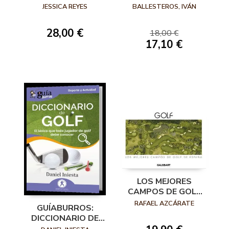
RENDIR Y PREVENIR
GREEN
JESSICA REYES
BALLESTEROS, IVÁN
28,00 €
18,00 €
17,10 €
LOS MEJORES
CAMPOS DE GOLF
DE ESPAÑA
RAFAEL AZCÁRATE
GUÍABURROS:
DICCIONARIO DE
GOLF