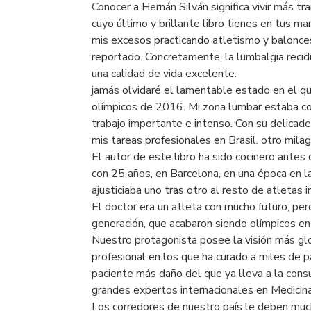
Conocer a Hernán Silván significa vivir más tr
cuyo último y brillante libro tienes en tus m
mis excesos practicando atletismo y balonce
reportado. Concretamente, la lumbalgia recidi
una calidad de vida excelente.
jamás olvidaré el lamentable estado en el que
olímpicos de 2016. Mi zona lumbar estaba c
trabajo importante e intenso. Con su delicade
mis tareas profesionales en Brasil. otro mila
El autor de este libro ha sido cocinero antes
con 25 años, en Barcelona, en una época en l
ajusticiaba uno tras otro al resto de atleta
El doctor era un atleta con mucho futuro, pe
generación, que acabaron siendo olímpicos en
Nuestro protagonista posee la visión más glo
profesional en los que ha curado a miles de pa
paciente más daño del que ya lleva a la consu
grandes expertos internacionales en Medicin
Los corredores de nuestro país le deben mucho