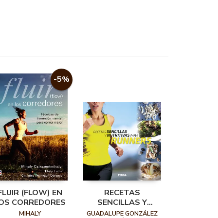
-5%
FLUIR (FLOW) EN
RECETAS
OS CORREDORES
SENCILLAS Y
NUTRITIVAS PARA
MIHALY
GUADALUPE GONZÁLEZ