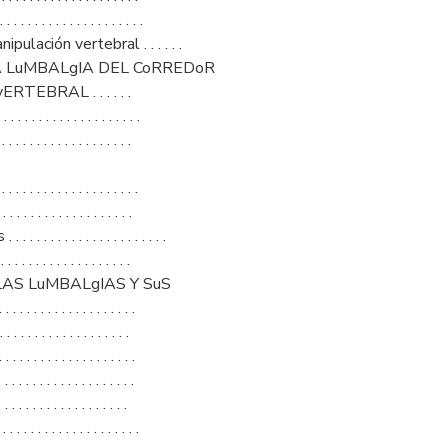
. . . . . . . . . . . . . . . . .
ulación vertebral . . . . . .
A LuMBALgIA DEL CoRREDoR
EBRAL . . . . . .
. . . . . . . . . . . . . . . . .
. . . . . . . . . . . . . . . . .
. . . . . . . . . . . . . . . . .
. . . . . . . . . . . . . . . . .
. . . . . . . . . . . . . . . .
. . . . . . . . . . . . . . . .
 LAS LuMBALgIAS Y SuS
. . . . . . . . . . . . . . . . . .
. . . . . . . . . . . . . . . .
. . . . . . . . . . . . . . . .
. . . . . . . . . . . . . . . . .
. . . . . . . . . . . . . . . .
. . . . . . . . . . . . . . .