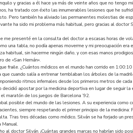
anquilo y gracias a él hace ya más de veinte años que no tengo mi
anos, ha tratado con éxito las innumerables lesiones que he sufri
sto. Pero también ha aliviado las permanentes molestias de esp
vante ha sido mi problema más habitual, pero gracias al doctor Si
 me presenté en la consulta del doctor a escasas horas de volar 
omo una tabla, no podía apenas moverme y mi preocupación era 
za habitual, sin hacerme ningún daño, y con esas manos prodigios
gro de «San Hernán».
 que fraile. ¿Cuántos médicos en el mundo han corrido en 1:00:10
a que cuando salía a entrenar temblaban los árboles de la madr
s imponiendo ritmos infernales desde los primeros metros de cad
ro decidió apostar por la medicina deportiva en lugar de seguir 
 el maratón de los juegos de Barcelona ’92.
bal posible del mundo de las lesiones. A su experiencia como co
cientes, siempre respetando el primer principio de la medicina: P
lta. Tras tres décadas como médico, Silván se ha forjado un pres
a Manual.
 al doctor Silván. ¡Cuántas grandes marcas no habrían sido posib