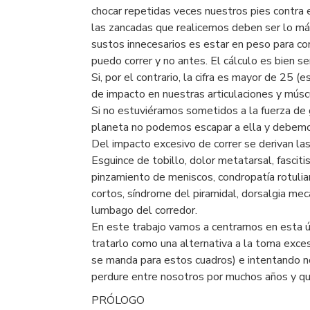
chocar repetidas veces nuestros pies contra 
las zancadas que realicemos deben ser lo más 
sustos innecesarios es estar en peso para co
puedo correr y no antes. El cálculo es bien se
Si, por el contrario, la cifra es mayor de 25
de impacto en nuestras articulaciones y músc
Si no estuviéramos sometidos a la fuerza de 
planeta no podemos escapar a ella y debemos 
Del impacto excesivo de correr se derivan las
Esguince de tobillo, dolor metatarsal, fascitis 
pinzamiento de meniscos, condropatía rotulian
cortos, síndrome del piramidal, dorsalgia mecá
lumbago del corredor.
En este trabajo vamos a centrarnos en esta ú
tratarlo como una alternativa a la toma exces
se manda para estos cuadros) e intentando no a
perdure entre nosotros por muchos años y que
PRÓLOGO