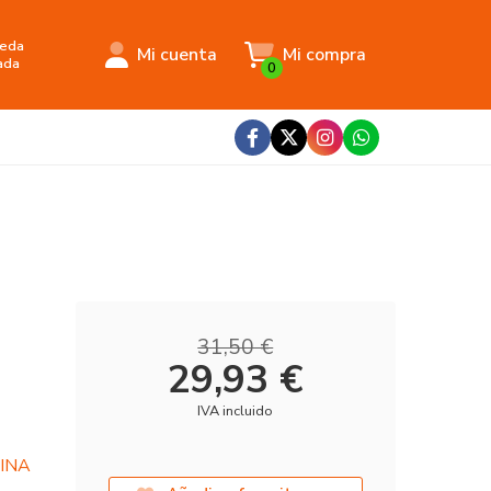
eda
Mi cuenta
Mi compra
ada
0
31,50 €
29,93 €
IVA incluido
CINA