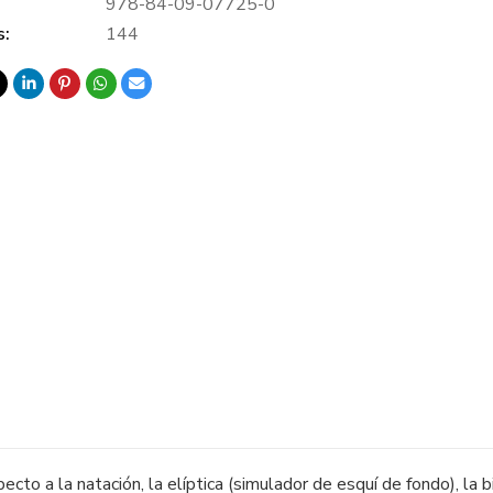
978-84-09-07725-0
s:
144
pecto a la natación, la elíptica (simulador de esquí de fondo), la 