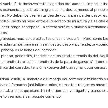
el suelo. Este inconveniente exige dos precauciones importantís
económicas posibles, sin grandes alardes, al menos al principio.
rrer. No debemos caer en la idea de «corro para perder peso», e
ncillo: Divido mi peso entre el cuadrado de mi altura y si la cifra
 (es decir tengo sobrepeso) la carrera será muy suave y alternan
ulos.
gravedad, muchas de estas lesiones no existirían. Pero, como bi
adaptarnos para minimizar nuestro peso y, por ende, la violenc
 principales lesiones del corredor:
plantar, periostitis, tendinitis de los tibiales, tendinitis del Aqui
a, tendinitis rotuliana, tendinitis de la pata de ganso, síndrome 
nica del corredor, tensión excesiva del diafragma, dolor cervical 
ltima lesión, la lumbalgia o lumbago del corredor, estudiando su
iva de fármacos (antiinflamatorios, calmantes, relajantes muscul
cabar en el quirófano. Mi intención, al investigarlo y transcribirl
 lo veamos, a ser posible corriendo.