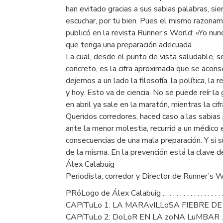
han evitado gracias a sus sabias palabras, si
escuchar, por tu bien. Pues el mismo razona
publicó en la revista Runner’s World: «Yo nu
que tenga una preparación adecuada.
La cual, desde el punto de vista saludable, s
concreto, es la cifra aproximada que se aconse
dejemos a un lado la filosofía, la política, la
y hoy. Esto va de ciencia. No se puede reír l
en abril ya sale en la maratón, mientras la cif
Queridos corredores, haced caso a las sabias p
ante la menor molestia, recurrid a un médico 
consecuencias de una mala preparación. Y si su
de la misma. En la prevención está la clave de
Álex Calabuig
Periodista, corredor y Director de Runner’s 
PRóLogo de Álex Calabuig . . . . . . . . . . . . . . . . . . . . . . 
CAPíTuLo 1: LA MARAvILLoSA FIEBRE DE CoRRER . .
CAPíTuLo 2: DoLoR EN LA zoNA LuMBAR . . . . . . . . .