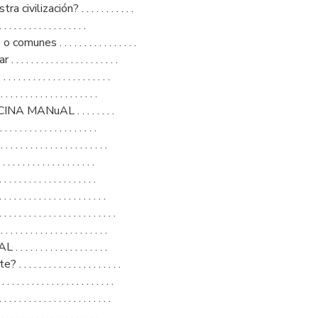
lización? . . . . . . . . . . .
. . . . . . . . . . . . . . . .
s . . . . . . . . . . . . . . . .
 . . . . . . . . . . . . . . . .
 . . . . . . . . . . . . . . . .
 . . . . . . . . . . . . . . . .
MANuAL . . . . . . . .
 . . . . . . . . . . . . . . . .
 . . . . . . . . . . . . . . . . .
 . . . . . . . . . . . . . . . .
 . . . . . . . . . . . . . . . .
 . . . . . . . . . . . . . . . .
 . . . . . . . . . . . . . . . . .
. . . . . . . . . . . . . . . . .
. . . . . . . . . . . . .
 . . . . . . . . . . . . . . . .
. . . . . . . . . . . . . . . . .
. . . . . . . . . . . . . . . . .
 . . . . . . . . . . . . . . . .