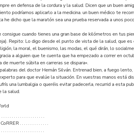
empre en defensa de la cordura y la salud. Dicen que un buen ami
miento podríamos aplicarlo a la medicina. un buen médico te re
nca he dicho que la maratón sea una prueba reservada a unos poc
e consigue cuando tienes una gran base de kilómetros en tus pie
ja). Repito: Lo digo desde el punto de vista de la salud, que es e
 religión, la moral, el buenismo, las modas, el qué dirán, lo socia
a gracia a alguien que te cuenta que ha empezado a correr en octu
ra de muerte súbita en carreras se dispara».
alabras del doctor Hernán Silván. Entrenad bien, a fuego lento, si
experto para que evalúe la situación. En vuestras manos está dis
frís una lumbalgia o queréis evitar padecerla, recurrid a esta pu
 la salud.
World
. . . . . . . . . . . . . . . . .
 . . . . . . . . . . . .
 . . . . . . . . . . . . .