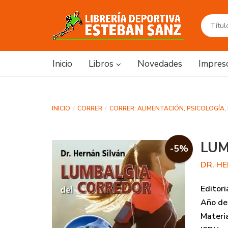
Inicio
Libros
Novedades
Impres
INICIO
CORRER
CORRER: ALIMENTACIÓN, PSICOLOGÍA,
LUM
-5%
DR. H
Editori
Año de 
Materi