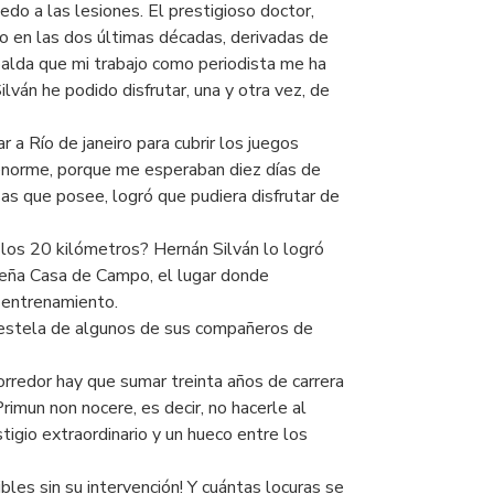
edo a las lesiones. El prestigioso doctor,
do en las dos últimas décadas, derivadas de
alda que mi trabajo como periodista me ha
lván he podido disfrutar, una y otra vez, de
a Río de janeiro para cubrir los juegos
enorme, porque me esperaban diez días de
as que posee, logró que pudiera disfrutar de
 los 20 kilómetros? Hernán Silván lo logró
ileña Casa de Campo, el lugar donde
a entrenamiento.
la estela de algunos de sus compañeros de
rredor hay que sumar treinta años de carrera
rimun non nocere, es decir, no hacerle al
tigio extraordinario y un hueco entre los
les sin su intervención! Y cuántas locuras se