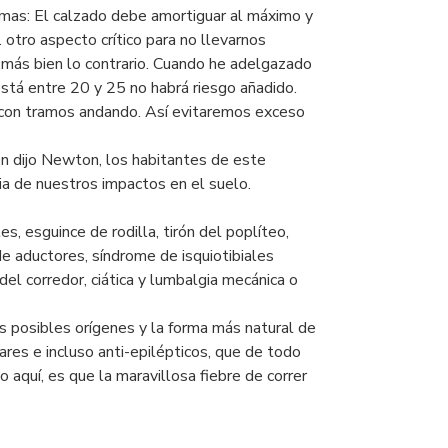
imas: El calzado debe amortiguar al máximo y
 otro aspecto crítico para no llevarnos
s más bien lo contrario. Cuando he adelgazado
 está entre 20 y 25 no habrá riesgo añadido.
do con tramos andando. Así evitaremos exceso
en dijo Newton, los habitantes de este
ia de nuestros impactos en el suelo.
les, esguince de rodilla, tirón del poplíteo,
de aductores, síndrome de isquiotibiales
del corredor, ciática y lumbalgia mecánica o
s posibles orígenes y la forma más natural de
ares e incluso anti-epilépticos, que de todo
o aquí, es que la maravillosa fiebre de correr