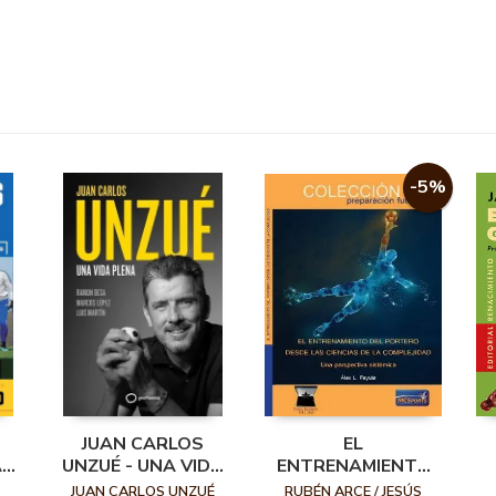
-5%
JUAN CARLOS
EL
AS
UNZUÉ - UNA VIDA
ENTRENAMIENTO
PLENA
DEL PORTERO
JUAN CARLOS UNZUÉ
RUBÉN ARCE / JESÚS