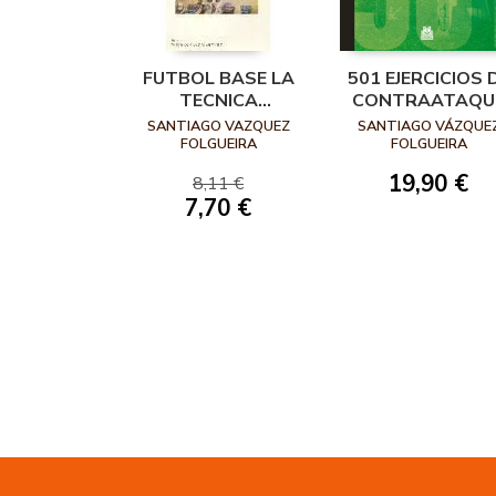
FUTBOL BASE LA
501 EJERCICIOS 
TECNICA
CONTRAATAQU
APLICADA A LOS
EN FÚTBOL
SANTIAGO VAZQUEZ
SANTIAGO VÁZQUE
DIFERENTES
FOLGUEIRA
FOLGUEIRA
NIVELES
19,90 €
8,11 €
7,70 €