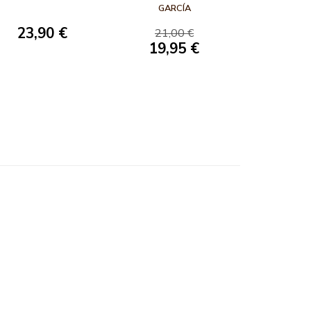
FÚTBOL. 50
GARCÍA
TAREAS PARA SU
23,90 €
21,00 €
ENTRENAMIENTO
19,95 €
(EDICIÓN COLOR)