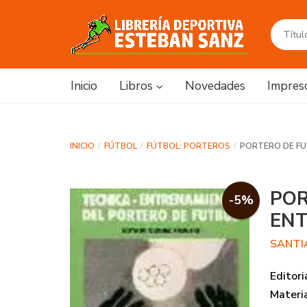
Inicio
Libros
Novedades
Impres
INICIO
FÚTBOL
FÚTBOL: PORTEROS
PORTERO DE FU
POR
-5%
EN
SANTI
Editori
Materi