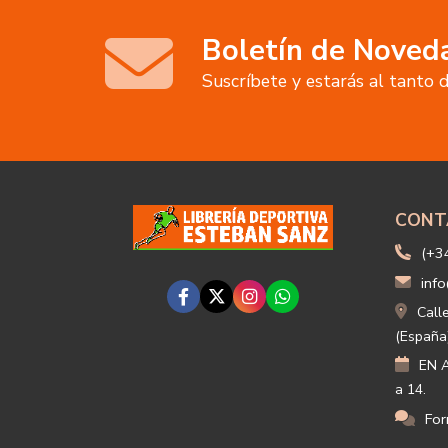
Boletín de Noved
Suscríbete y estarás al tanto
CONT
(+3
info
Call
(España
EN A
a 14.
For