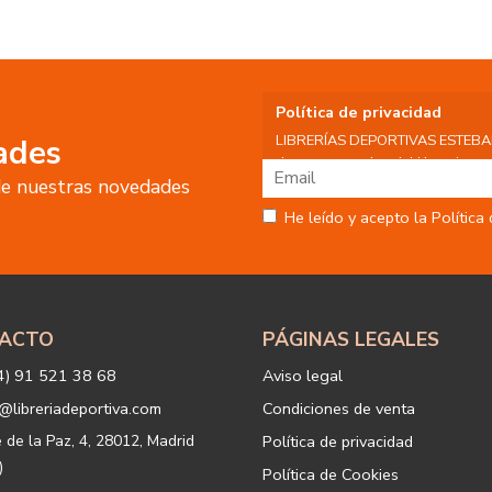
Política de privacidad
LIBRERÍAS DEPORTIVAS ESTEBAN S
ades
datos personales del Usuario, por 
 de nuestras novedades
tratamiento:
Fin del tratamiento: mantener una
He leído y acepto la Política
nuestros servicios y productos a 
Igualmente utilizaremos sus dato
o servicios que puedan ser de int
actividad principal de la web, p
tratamiento. En caso de no querer
info@libreriadeportiva.com
indic
ACTO
PÁGINAS LEGALES
Legitimación: está basada en el co
correspondiente casilla de acepta
4) 91 521 38 68
Aviso legal
Criterios de conservación de los 
para mantener el fin del tratamien
@libreriadeportiva.com
Condiciones de venta
suprimirán con medidas de segur
los datos.
e de la Paz, 4, 28012, Madrid
Política de privacidad
Destinatarios: no se cederán a ni
)
Política de Cookies
Derechos que asisten al Usuario: