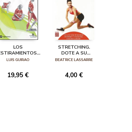
LOS
STRETCHING.
ESTIRAMIENTOS.
DOTE A SU
EPORTE Y SALUD
CUERPO DE UNA
LUIS GUIRAO
BEATRICE LASSARRE
MAYOR
FLEXIBILIDAD Y
19,95 €
4,00 €
CORRIJA
MOLESTAS
DESVIACIONES
POSTURALES