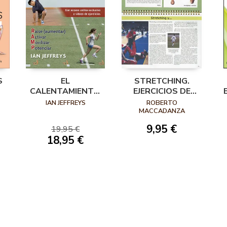
S
EL
STRETCHING.
CALENTAMIENTO.
EJERCICIOS DE
MAXIMIZAR EL
ESTIRAMIENTO
D
IAN JEFFREYS
ROBERTO
RENDIMIENTO Y
MACCADANZA
MEJORAR EL
9,95 €
19,95 €
DESARROLLO
18,95 €
FÍSICO A LARGO
PLAZO