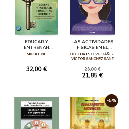
EDUCAR Y
LAS ACTIVIDADES
ENTRENAR
FISICAS EN EL
CONDUCTAS
MEDIO NATURAL,
MIGUEL PIC
HÉCTOR ESTEVE IBÁÑEZ,
MOTRICES
INNOVACION
VÍCTOR SÁNCHEZ SANZ
(COORD.)
CIENCIA Y
32,00 €
23,00 €
EDUCACIÓN
21,85 €
-5%