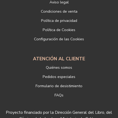
Aviso legal
Responsable del tratamiento: LIBRERÍAS DEPORTIVAS ESTEBAN
SANZ SL
Condiciones de venta
Dirección postal: c/Paz, 4 28012 Madrid
Política de privacidad
Dirección electrónica:
info@libreriadeportiva.com
Si desea ampliar información sobre la política de privacidad de
Política de Cookies
nuestra empresa, puede hacerlo en el siguiente enlace:
Configuración de las Cookies
https://www.libreriadeportiva.com/proteccion-de-datos
ATENCIÓN AL CLIENTE
Quiénes somos
Pedidos especiales
Formulario de desistimiento
FAQs
Proyecto financiado por la Dirección General del Libro, del