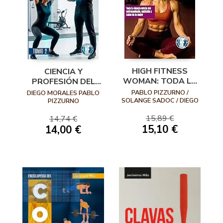
HIGH FITNESS
CIENCIA Y
WOMAN: TODA LA
PROFESIÓN DEL
CIENCIA DETRÁS
ENTRENAMIENTO
PABLO PIZZURNO /
DIEGO MORALES PABLO
DEL
PERSONAL: TOMO
SOLANGE SADOC / DIEGO
PIZZURNO
MORALES
ENTRENAMIENTO,
II
15,89 €
14,74 €
NUTRICIÓN Y
15,10 €
14,00 €
SALUD DE LA
MUJER