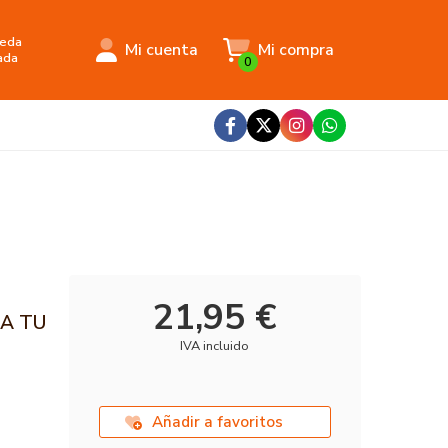
eda
Mi cuenta
Mi compra
ada
0
21,95 €
NA TU
IVA incluido
Añadir a favoritos