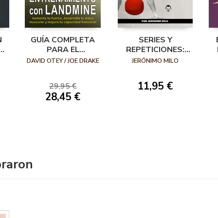
N
GUÍA COMPLETA
SERIES Y
O
PARA EL
REPETICIONES:
ENTRENAMIENTO
COMO ENTRENAR
DAVID OTEY / JOE DRAKE
JERÓNIMO MILO
CON LANDMINE
CON KETTLEBELLS
11,95 €
29,95 €
28,45 €
praron