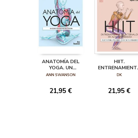
ANATOMÍA DEL
HIIT.
YOGA. UN
ENTRENAMIENT
ESTUDIO
DE INTERVALOS 
ANN SWANSON
DK
FISIOLÓGICO
ALTA INTENSID
POSTURA A
21,95 €
21,95 €
POSTURA