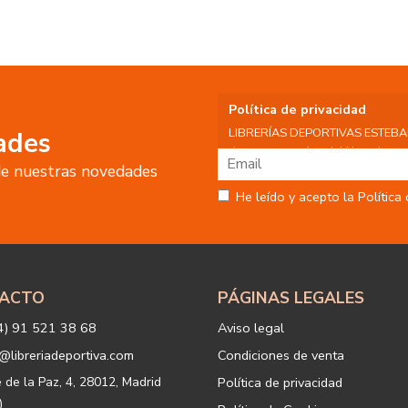
Política de privacidad
LIBRERÍAS DEPORTIVAS ESTEBAN S
ades
datos personales del Usuario, por 
 de nuestras novedades
tratamiento:
Fin del tratamiento: mantener una
He leído y acepto la Política
nuestros servicios y productos a 
Igualmente utilizaremos sus dato
o servicios que puedan ser de int
actividad principal de la web, p
tratamiento. En caso de no querer
info@libreriadeportiva.com
indic
ACTO
PÁGINAS LEGALES
Legitimación: está basada en el co
correspondiente casilla de acepta
4) 91 521 38 68
Aviso legal
Criterios de conservación de los 
para mantener el fin del tratamien
@libreriadeportiva.com
Condiciones de venta
suprimirán con medidas de segur
los datos.
e de la Paz, 4, 28012, Madrid
Política de privacidad
Destinatarios: no se cederán a ni
)