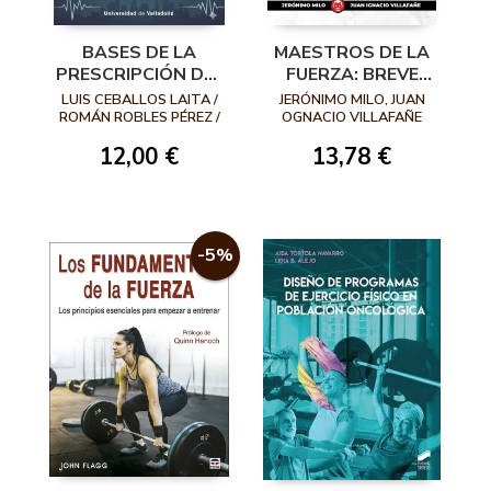
BASES DE LA
MAESTROS DE LA
PRESCRIPCIÓN DEL
FUERZA: BREVE
EJERCICIO
HISTORIA DE LA
LUIS CEBALLOS LAITA /
JERÓNIMO MILO, JUAN
TERAPÉUTICO EN
CULTURA FÍSICA
ROMÁN ROBLES PÉREZ /
OGNACIO VILLAFAÑE
ANDONI CARRASCO
FISIOTERAPIA
12,00 €
13,78 €
URRIBARREN / SANDRA
JIMÉNEZ DEL BARRIO
-5%