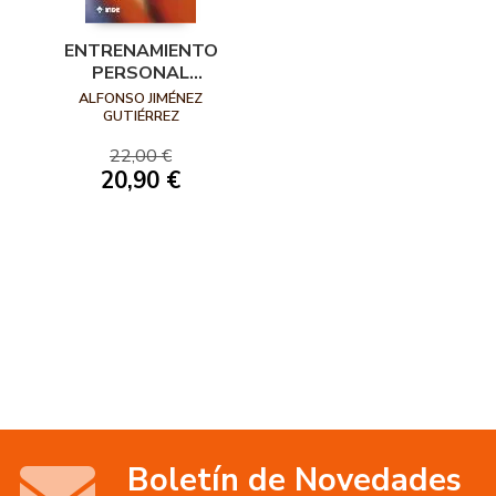
ENTRENAMIENTO
PERSONAL
(PERSONAL
ALFONSO JIMÉNEZ
TRAINING) 3ª
GUTIÉRREZ
EDICIÓN. BASES,
22,00 €
FUNDAMENTOS...
20,90 €
Boletín de Novedades