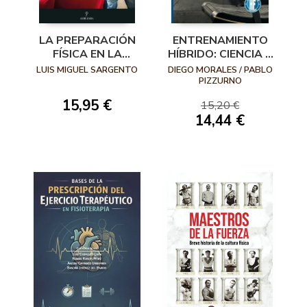
LA PREPARACIÓN
ENTRENAMIENTO
FÍSICA EN LA
HÍBRIDO: CIENCIA Y
TAUROMAQUIA
PRÁCTICA
LUIS MIGUEL SARGENTO
DIEGO MORALES / PABLO
APLICADA A
PIZZURNO
HYROX, OCR Y
15,95 €
15,20 €
ATLETAS
14,44 €
HÍBRIDOS