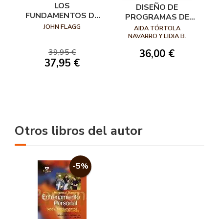
LOS
DISEÑO DE
FUNDAMENTOS DE
PROGRAMAS DE
LA FUERZA
EJERCICIO FÍSICO
JOHN FLAGG
AIDA TÓRTOLA
EN POBLACIÓN
NAVARRO Y LIDIA B.
ALEJO
ONCOLÓGICA
39,95 €
36,00 €
37,95 €
Otros libros del autor
-5%