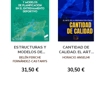
ESTRUCTURAS Y
CANTIDAD DE
MODELOS DE
CALIDAD. EL ARTE
PLANIFICACIÓN EN
DE LA
BELÉN FERICHE
HORACIO ANSELMI
EL
PREPARACIÓN
FERNÁNDEZ-CASTANYS
ENTRENAMIENTO
FÍSICA
31,50 €
30,50 €
DEPORTIVO