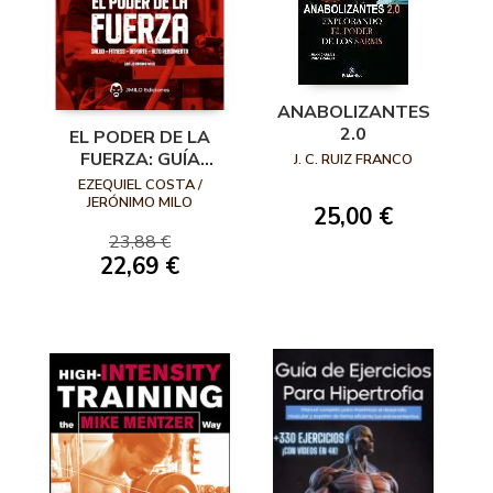
ANABOLIZANTES
2.0
EL PODER DE LA
FUERZA: GUÍA
J. C. RUIZ FRANCO
COMPLETA DE
EZEQUIEL COSTA /
POWERLIFTING Y
JERÓNIMO MILO
25,00 €
ENTRENAMIENTO
23,88 €
DE LA FUERZA
22,69 €