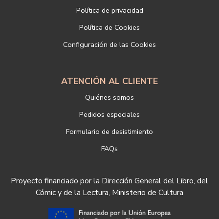
Dirección postal: c/Paz, 4 28012 Madrid
Política de privacidad
Dirección electrónica:
info@libreriadeportiva.com
Si desea ampliar información sobre la política de privacidad de
Política de Cookies
nuestra empresa, puede hacerlo en el siguiente enlace:
Configuración de las Cookies
https://www.libreriadeportiva.com/proteccion-de-datos
ATENCIÓN AL CLIENTE
Quiénes somos
Pedidos especiales
Formulario de desistimiento
FAQs
Proyecto financiado por la Dirección General del Libro, del
Cómic y de la Lectura, Ministerio de Cultura