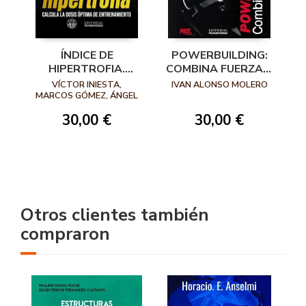
ÍNDICE DE
POWERBUILDING:
HIPERTROFIA.
COMBINA FUERZA Y
CALCULA LA DOSIS
ESTETICA
VÍCTOR INIESTA,
IVAN ALONSO MOLERO
ÓPTIMA DE
MARCOS GÓMEZ, ÁNGEL
GARDACHAL
ENTRENAMIENTO
30,00 €
30,00 €
Otros clientes también
compraron