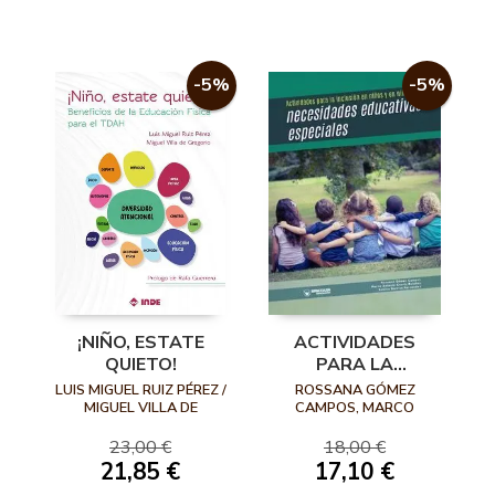
-5%
-5%
¡NIÑO, ESTATE
ACTIVIDADES
QUIETO!
PARA LA
INCLUSIÓN EN
LUIS MIGUEL RUIZ PÉREZ /
ROSSANA GÓMEZ
NIÑOS Y EN NIÑAS
MIGUEL VILLA DE
CAMPOS, MARCO
GREGORIO
ANTONIO COSSIO
CON NECESIDADES
BOLAÑOS Y SABINA
23,00 €
18,00 €
ESPECIALES
BARRIOS FERNÁNDEZ
21,85 €
17,10 €
(COORDINADORES)