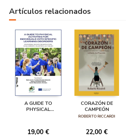
Artículos relacionados
A GUIDE TO
CORAZÓN DE
PHYSICAL
CAMPEÓN
ACTIVITIES FOR
ROBERTO RICCARDI
INDIVIDUALS WITH
SPECIFIC LEARNING
19,00 €
22,00 €
DISORDERS