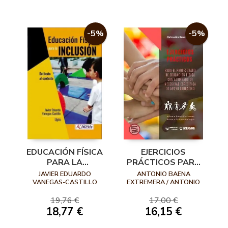
-5%
-5%
EDUCACIÓN FÍSICA
EJERCICIOS
PARA LA
PRÁCTICOS PARA
INCLUSIÓN. DEL
EL PROFESORADO
JAVIER EDUARDO
ANTONIO BAENA
TEXTO AL
DE EDUCACIÓN
VANEGAS-CASTILLO
EXTREMERA / ANTONIO
GRANERO GALLEGOS
CONTEXTO
FÍSICA CON
19,76 €
17,00 €
ALUMNADO DE
18,77 €
16,15 €
NECESIDAD
ESPECÍFICA DE