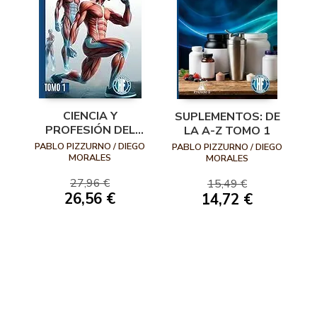
CIENCIA Y
SUPLEMENTOS: DE
PROFESIÓN DEL
LA A-Z TOMO 1
ENTRENAMIENTO
PABLO PIZZURNO / DIEGO
PABLO PIZZURNO / DIEGO
PERSONAL.: TOMO
MORALES
MORALES
1
27,96 €
15,49 €
26,56 €
14,72 €