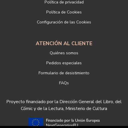
Política de privacidad
Dirección electrónica:
info@libreriadeportiva.com
Si desea ampliar información sobre la política de privacidad de
Política de Cookies
nuestra empresa, puede hacerlo en el siguiente enlace:
Configuración de las Cookies
https://www.libreriadeportiva.com/proteccion-de-datos
ATENCIÓN AL CLIENTE
Quiénes somos
Pedidos especiales
Formulario de desistimiento
FAQs
Proyecto financiado por la Dirección General del Libro, del
Cómic y de la Lectura, Ministerio de Cultura