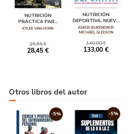
NUTRICIÓN
NUTRICIÓN
DEPORTIVA. NUEVA
PRÁCTICA PARA
EDICIÓN AMPLIADA
DEPORTISTAS DE
ASKER JEUKENDRUP,
KYLEE VAN HORN
Y ACTUALIZADA
MICHAEL GLEESON
RESISTENCIA
140,00 €
29,95 €
133,00 €
28,45 €
Otros libros del autor
-5%
-5%