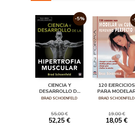
-5%
CIENCIA Y
120 EJERCICIOS
DESARROLLO DE
PARA MODELA
LA HIPERTROFIA
UN CUERPO
BRAD SCHOENFELD
BRAD SCHOENFELD
MUSCULAR
FEMENINO
PERFECTO
55,00 €
19,00 €
52,25 €
18,05 €