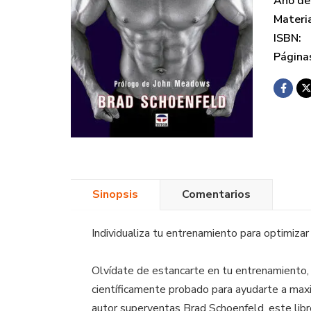
Año de 
Materi
ISBN:
Página
Sinopsis
Comentarios
Individualiza tu entrenamiento para optimizar
Olvídate de estancarte en tu entrenamiento,
científicamente probado para ayudarte a maxim
autor superventas Brad Schoenfeld, este libro