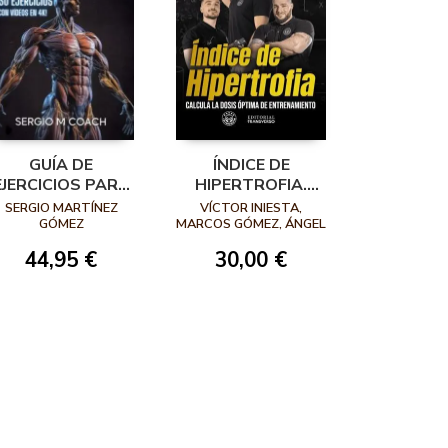
GUÍA DE
ÍNDICE DE
EJERCICIOS PARA
HIPERTROFIA.
HIPERTROFIA
CALCULA LA
SERGIO MARTÍNEZ
VÍCTOR INIESTA,
DOSIS ÓPTIMA DE
GÓMEZ
MARCOS GÓMEZ, ÁNGEL
GARDACHAL
ENTRENAMIENTO
44,95 €
30,00 €