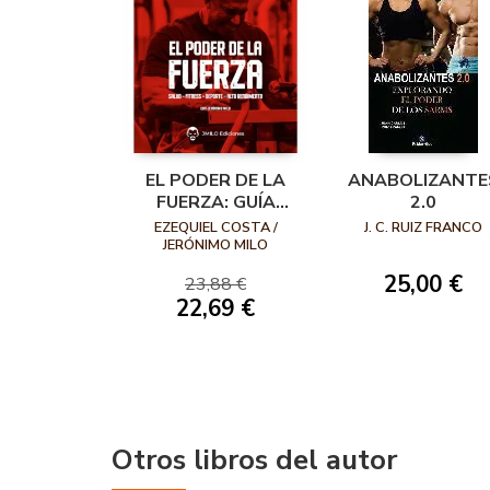
EL PODER DE LA
ANABOLIZANTE
FUERZA: GUÍA
2.0
COMPLETA DE
EZEQUIEL COSTA /
J. C. RUIZ FRANCO
POWERLIFTING Y
JERÓNIMO MILO
ENTRENAMIENTO
25,00 €
23,88 €
DE LA FUERZA
22,69 €
Otros libros del autor