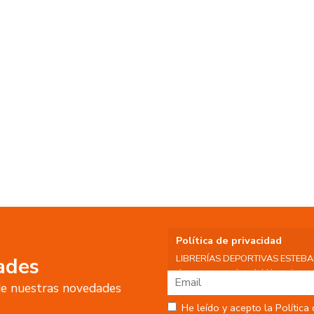
Política de privacidad
LIBRERÍAS DEPORTIVAS ESTEBAN S
ades
datos personales del Usuario, por 
 de nuestras novedades
tratamiento:
Fin del tratamiento: mantener una
He leído y acepto la Política
nuestros servicios y productos a 