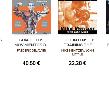
S
GUÍA DE LOS
HIGH-INTENSITY
MOVIMIENTOS DE
TRAINING THE
MUSCULACIÓN.
MIKE MENTZER
FRÉDÉRIC DELAVIER
MIKE MENTZER / JOHN
DESCRIPCIÓN
WAY
LITTLE
ANATÓMICA 6ª
40,50 €
22,28 €
EDICIÓN REVISADA