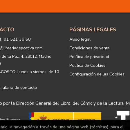
Igualmente utilizaremos sus dato
o servicios que puedan ser de int
actividad principal de la web, p
tratamiento. En caso de no querer
info@libreriadeportiva.com
indic
ACTO
PÁGINAS LEGALES
Legitimación: está basada en el co
correspondiente casilla de acepta
4) 91 521 38 68
Aviso legal
Criterios de conservación de los 
para mantener el fin del tratamien
@libreriadeportiva.com
Condiciones de venta
suprimirán con medidas de segur
los datos.
e de la Paz, 4, 28012, Madrid
Política de privacidad
Destinatarios: no se cederán a ni
)
Política de Cookies
Derechos que asisten al Usuario:
GOSTO: Lunes a viernes, de 10
Configuración de las Cookies
a) Derecho a retirar el consentim
portabilidad de los datos persona
datos y a la limitación u oposición
mulario de contacto
b) Derecho a presentar una reclam
satisfacción en el ejercicio de su
 por la Dirección General del Libro, del Cómic y de la Lectura, M
protección de datos
https://www
Puede ejercer estos derechos med
postal, ambos con la fotocopia de
Responsable del tratamiento: 
uario la navegación a través de una página web (técnicas), para el