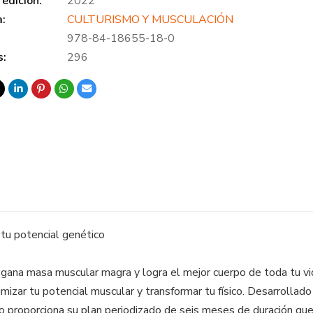
edición:
2022
a:
CULTURISMO Y MUSCULACIÓN
978-84-18655-18-0
s:
296
 tu potencial genético
 gana masa muscular magra y logra el mejor cuerpo de toda tu v
izar tu potencial muscular y transformar tu físico. Desarrollado
 proporciona su plan periodizado de seis meses de duración que m