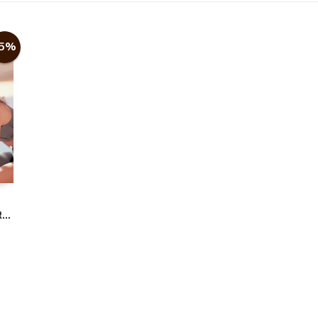
-5%
R