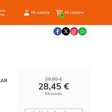
eda
Mi cuenta
Mi compra
ada
0
29,95 €
ZAR
28,45 €
IVA incluido