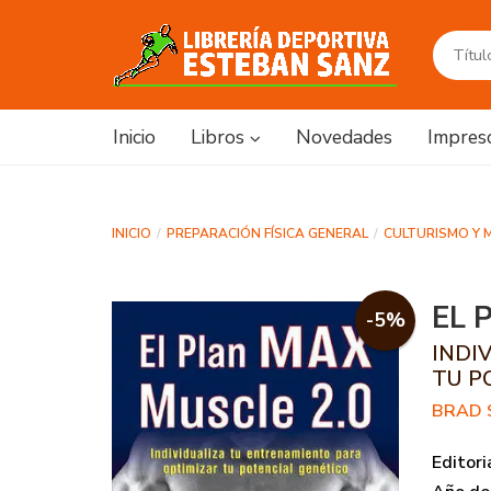
Inicio
Libros
Novedades
Impres
INICIO
PREPARACIÓN FÍSICA GENERAL
CULTURISMO Y 
EL 
-5%
INDI
TU P
BRAD 
Editori