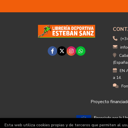
CONT
(+3
info
Call
(España
EN A
a 14.
For
Proyecto financiado
Esta web utiliza cookies propias y de terceros que permiten al us