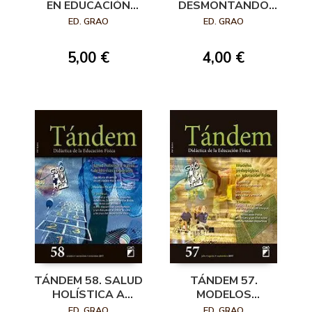
EN EDUCACIÓN
DESMONTANDO
FÍSICA
ESTEREOTIPOS DE
ED. GRAO
ED. GRAO
GÉNERO EN
EDUCACIÓN FÍSICA
5,00 €
4,00 €
TÁNDEM 58. SALUD
TÁNDEM 57.
HOLÍSTICA A
MODELOS
TRAVÉS DE
PEDAGÓGICOS EN
ED. GRAO
ED. GRAO