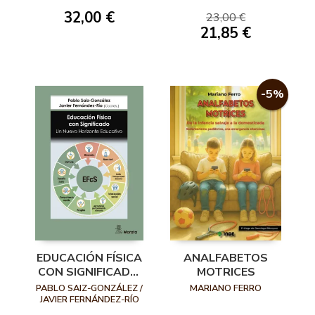
(COORD.)
CIENCIA Y
32,00 €
23,00 €
EDUCACIÓN
21,85 €
-5%
EDUCACIÓN FÍSICA
ANALFABETOS
CON SIGNIFICADO.
MOTRICES
UN NUEVO
PABLO SAIZ-GONZÁLEZ /
MARIANO FERRO
HORIZONTE
JAVIER FERNÁNDEZ-RÍO
EDUCATIVO