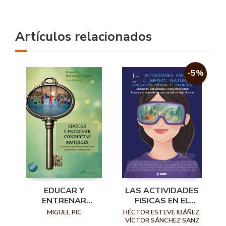
Artículos relacionados
-5%
EDUCAR Y
LAS ACTIVIDADES
ENTRENAR
FISICAS EN EL
CONDUCTAS
MEDIO NATURAL,
MIGUEL PIC
HÉCTOR ESTEVE IBÁÑEZ,
MOTRICES
INNOVACION
VÍCTOR SÁNCHEZ SANZ