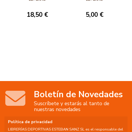
TÉCNICAS
EDUCACIÓN FÍSICA
CORPORALES
18,50 €
5,00 €
Boletín de Novedades
Suscríbete y estarás al tanto de
nuestras novedades
Política de privacidad
LIBRERÍAS DEPORTIVAS ESTEBAN SANZ SL es el responsable del